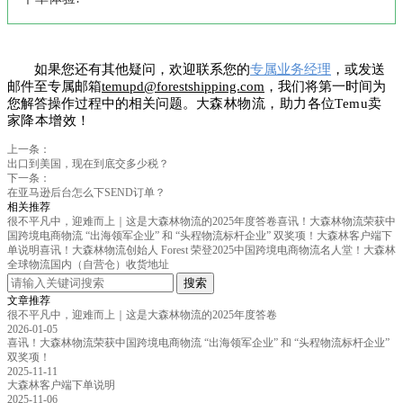
如果您还有其他疑问，欢迎联系您的
专属业务经理
，或发送
邮件至专属邮箱
temupd@forestshipping.com
，我们将第一时间为
您解答操作过程中的相关问题。
大森林物流，助力各位Temu卖
家降本增效！
上一条：
出口到美国，现在到底交多少税？
下一条：
在亚马逊后台怎么下SEND订单？
相关推荐
很不平凡中，迎难而上｜这是大森林物流的2025年度答卷
喜讯！大森林物流荣获中
国跨境电商物流 “出海领军企业” 和 “头程物流标杆企业” 双奖项！
大森林客户端下
单说明
喜讯！大森林物流创始人 Forest 荣登2025中国跨境电商物流名人堂！
大森林
全球物流国内（自营仓）收货地址
搜索
文章推荐
很不平凡中，迎难而上｜这是大森林物流的2025年度答卷
2026-01-05
喜讯！大森林物流荣获中国跨境电商物流 “出海领军企业” 和 “头程物流标杆企业”
双奖项！
2025-11-11
大森林客户端下单说明
2025-11-06