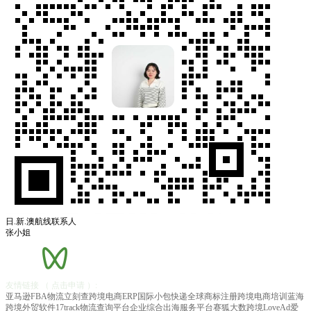
日.新.澳航线联系人
张小姐
友情链接
（ 点击申请 ）:
亚马逊FBA物流
立刻查
跨境电商ERP
国际小包快递
全球商标注册
跨境电商培训
蓝海
跨境
外贸软件
17track物流查询平台
企业综合出海服务平台
赛狐
大数跨境
LoveAd爱