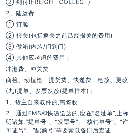
② 到付(FREIGHT COLLECT)
2、陆运费
① 订舱
② 报关(包括返关之前己经报关的费用)
③ 做箱(内装/门到门)
④ 其他应考虑的费用：
冲港费、冲关费
商检、动植检、提货费、快递费、电放、更改
(九)提单、发票发放(提单样本)：
1、货主自来取件的,需签收
2、通过EMS和快递送达的,应在“名址单”,上标
明诸如:“提单号”、“发票号”、“核销单号”、“许
可证号”、“配额号”等要素以备日后查证